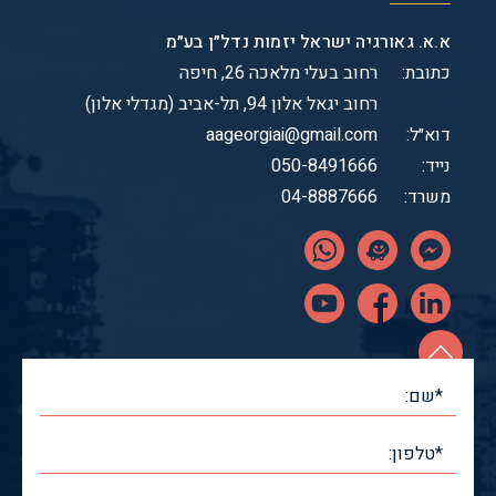
א.א. גאורגיה ישראל יזמות נדל״ן בע״מ
כתובת:
רחוב בעלי מלאכה 26, חיפה
רחוב יגאל אלון 94, תל-אביב (מגדלי אלון)
דוא״ל:
aageorgiai@gmail.com
נייד:
050-8491666
משרד:
04-8887666