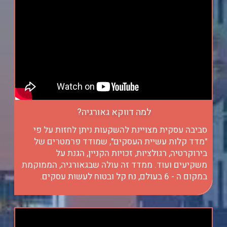
למה דווקא גאורגיה?
סביבה עסקית מצויינת להשקעות ניתן לחזות על פי
"מדד קלות עשיית העסקים", שמודד פרמטרים של
בירוקרטיה, רגולציות, זכויות הקניין, הגנת על
משקיעים ועוד. ממדד זה עולה שבגאורגיה, הממוקמת
במקום ה - 6 בעולם, נח קל ובטוח לעשות עסקים.