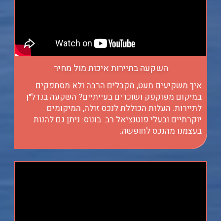
השקעה בתיירות איכות מול מחיר
איך משקיעים מעט, מקבלים הרבה ולא מסתפקים
במיקום מפוקפק ושוכרים בעייתיים? השקעה בנדל"ן
לתיירות. העלות הכוללת לנכס זולה, המיקומים
יוקרתיים ובעלי פוטנציאל רב. בונוס: ניתן גם להנות
בעצמנו מהנכס לחופשה.