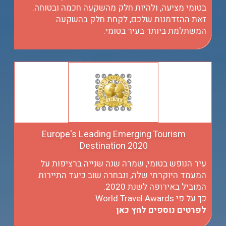
בטומי מציעה, ולהיות חלק מהשקעה חכמה ובטוחה.
זאת ההזדמנות שלכם, לקחת חלק בהשקעה
המשתלמת ביותר בעיר בטומי.
Europe's Leading Emerging Tourism
Destination 2020
עיר הנופש בטומי, שמרה שנה שנייה ברציפות על
המעמד היוקרתי שלה, ונבחרה שוב כיעד התיירות
המוביל באירופה לשנת 2020.
כך על פי World Travel Awards.
לפרטים נוספים לחץ כאן