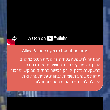
ניתוח Location פרויקט Alley Palace
המפתח להשקעה בטוחה, זה קניית הנכס במיקום
הנכון. כל משקיע מכיר בחשיבות מיקום הנכס
בהשקעות נדל"ן. כי רק רכישה במיקום מבוקש ומרכזי,
תיתן למשקיע תשואות גבוהות, עליית ערך, ואת
היכולת למכור את הנכס במהירות וקלות.