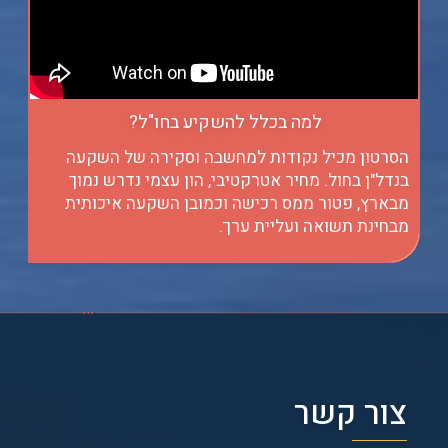
למה בכלל להשקיע בחו"ל?
הסרטון מכיל נקודות למחשבה וסקירה של השקעה
בנדל"ן בחול. מחיר אטרקטיבי, הון עצמי נדרש נמוך
מבארץ, פטור ממס רכישה וכמובן השקעה איכותית
מבחינת תשואה ועליית ערך.
צור קשר