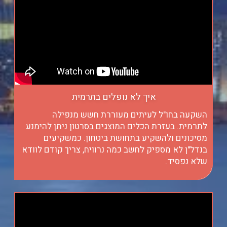
איך לא נופלים בתרמית
השקעה בחו"ל לעיתים מעוררת חשש מנפילה
לתרמית. בעזרת הכלים המוצגים בסרטון ניתן להימנע
מסיכונים ולהשקיע בתחושת ביטחון. כמשקיעים
בנדל"ן לא מספיק לחשב כמה נרוויח, צריך קודם לוודא
שלא נפסיד.