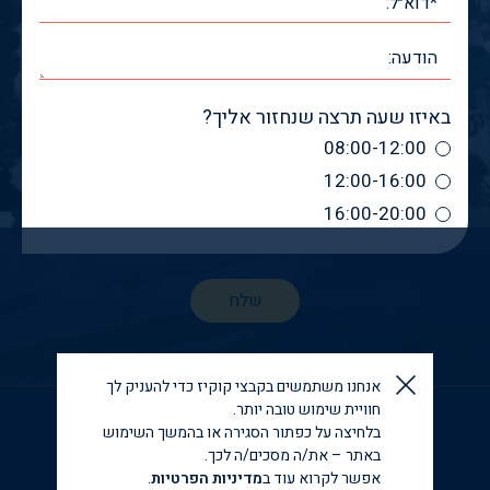
באיזו שעה תרצה שנחזור אליך?
08:00-12:00
12:00-16:00
16:00-20:00
אנחנו משתמשים בקבצי קוקיז כדי להעניק לך
חוויית שימוש טובה יותר.
© כל הזכויות שמורות לא.א. גאורגיה ישראל יזמות נדל״ן בע״מ
2026
האתר עוצב ופותח ע״י NBL Design | התמונות לקוחות
בלחיצה על כפתור הסגירה או בהמשך השימוש
מתוך דף הפייסבוק visitbatumi
באתר – את/ה מסכים/ה לכך.
מובהר כי כל הכתוב באתר זה אינו מהווה ייעוץ משפטי ו/או
מקצועי. על הרוכש מוטלת החובה לערוך את כל הבדיקות
אפשר לקרוא עוד ב
מדיניות הפרטיות
.
הנדרשות באמצעות בעלי מקצוע מתאימים טרם קבלת כל החלטה