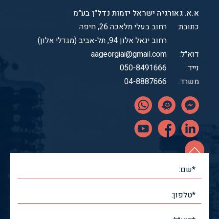
א.א. גאורגיה ישראל יזמות נדל״ן בע״מ
כתובת:
רחוב בעלי מלאכה 26, חיפה
רחוב יגאל אלון 94, תל-אביב (מגדלי אלון)
דוא״ל:
aageorgiai@gmail.com
נייד:
050-8491666
משרד:
04-8887666