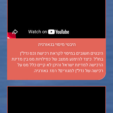
היבטי מיסוי בגאורגיה
היבטים חשובים במיסוי לקראת רכישת נכס נדל"ן
בחו"ל. כיצד להימנע ממצב של כפילויות מס בין מדינת
הרכישה למדינת ישראל והיכן לא קיים כלל מס על
רכישה של נדל"ן למגורים? רמז: גאורגיה.